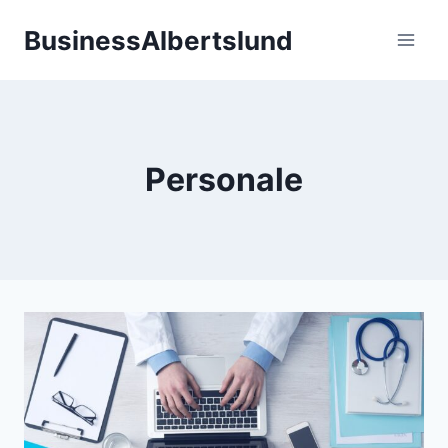
Fortsæt
BusinessAlbertslund
til
indhold
Personale