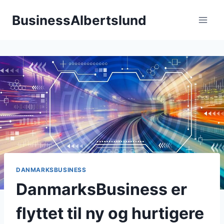
Fortsæt
BusinessAlbertslund
til
indhold
DANMARKSBUSINESS
DanmarksBusiness er
flyttet til ny og hurtigere