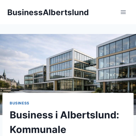
Fortsæt
BusinessAlbertslund
til
indhold
BUSINESS
Business i Albertslund:
Kommunale